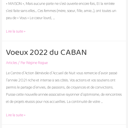
« MAISON », Mais aucune porte ne s’est ouverte encore fois, Et la rentrée
s’est faite sans elles… Ces femmes (mère, soeur, fille, amie…), ont toutes un
peu de « Vous » Le coeur lourd, …
Au
Lire la suite »
CABAN,
la
Voeux 2022 du CABAN
rentrée
est
Articles
/ Par
Régine Rogue
passée,
Le Centre d’Action Bénévole d’Accueil de Nuit vous remercie d’avoir passé
l’année 2021 riche et intense à ses côtés. Vos actions et vos soutiens ont
permis le partage d’envies, de passions, de croyances et de convictions.
Puisse cette nouvelle année associative rayonner d’optimisme, de rencontres
et de projets réussis pour nos accueillies. La continuité de votre …
Voeux
Lire la suite »
2022