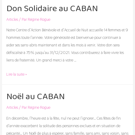
du
Don Solidaire au CABAN
CABAN
Articles
/ Par
Régine Rogue
Notre Centre d’Action Bénévole et d’Accueil de Nuit accueille 14 femmes et 9
hommes toute l’année. Votre générosité est bienvenue pour continuer à
aider ses sans-abris maintenant et dans les mois à venir. Votre don sera
défiscalisé à 75% jusqu’au 31/12/2021. Vous contribuerez à faire vivre les
liens de fraternité. Un grand merci à votre …
Don
Lire la suite »
Solidaire
au
Noël au CABAN
CABAN
Articles
/ Par
Régine Rogue
En décembre, l’heure est à la fête, nul ne peut l’ignorer… Ces fêtes de fin
d’année exacerbent la solitude des personnes exclues et en situation de
précarité… Un Noël de plus à espérer, sans famille, sans ami, sans voisin, sans