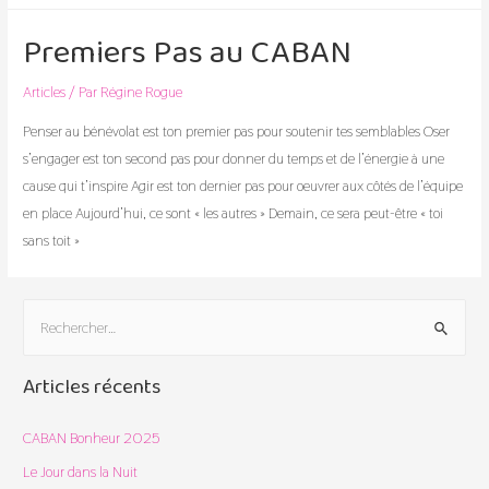
Bénévole
Premiers Pas au CABAN
au
CABAN
Articles
/ Par
Régine Rogue
Penser au bénévolat est ton premier pas pour soutenir tes semblables Oser
s’engager est ton second pas pour donner du temps et de l’énergie à une
cause qui t’inspire Agir est ton dernier pas pour oeuvrer aux côtés de l’équipe
en place Aujourd’hui, ce sont « les autres » Demain, ce sera peut-être « toi
sans toit »
R
e
c
Articles récents
h
e
CABAN Bonheur 2025
r
Le Jour dans la Nuit