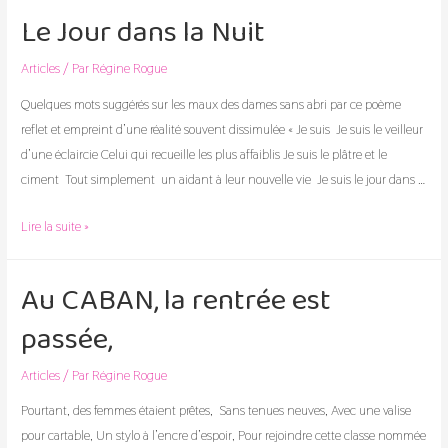
2025
Le Jour dans la Nuit
Articles
/ Par
Régine Rogue
Quelques mots suggérés sur les maux des dames sans abri par ce poème
reflet et empreint d’une réalité souvent dissimulée « Je suis Je suis le veilleur
d’une éclaircie Celui qui recueille les plus affaiblis Je suis le plâtre et le
ciment Tout simplement un aidant à leur nouvelle vie Je suis le jour dans …
Le
Lire la suite »
Jour
dans
Au CABAN, la rentrée est
la
passée,
Nuit
Articles
/ Par
Régine Rogue
Pourtant, des femmes étaient prêtes, Sans tenues neuves, Avec une valise
pour cartable, Un stylo à l’encre d’espoir, Pour rejoindre cette classe nommée