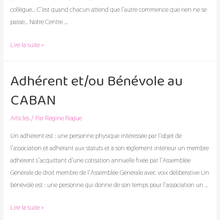
collègue… C’est quand chacun attend que l’autre commence que rien ne se
passe… Notre Centre …
Noël
Lire la suite »
au
CABAN
Adhérent et/ou Bénévole au
CABAN
Articles
/ Par
Régine Rogue
Un adhérent est : une personne physique intéressée par l’objet de
l’association et adhérant aux statuts et à son règlement intérieur un membre
adhérent s’acquittant d’une cotisation annuelle fixée par l’Assemblée
Générale de droit membre de l’Assemblée Générale avec voix délibérative Un
bénévole est : une personne qui donne de son temps pour l’association un …
Adhérent
Lire la suite »
et/ou