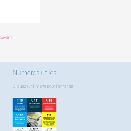
 suivant
→
Numéros utiles
Cliquez sur l'image pour l'agrandir