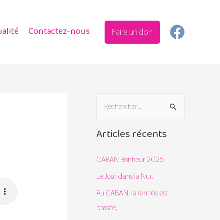
alité
Contactez-nous
Faire un don
R
e
c
Articles récents
h
e
CABAN Bonheur 2025
r
Le Jour dans la Nuit
c
Au CABAN, la rentrée est
h
passée,
e