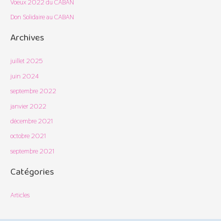
Voeux 2022 du CABAN
e
Don Solidaire au CABAN
r
Archives
:
juillet 2025
juin 2024
septembre 2022
janvier 2022
décembre 2021
octobre 2021
septembre 2021
Catégories
Articles