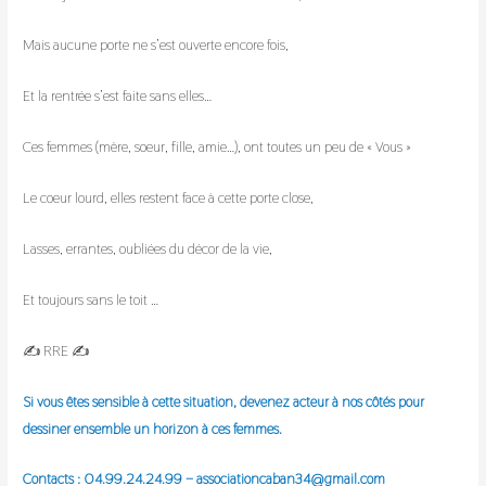
Mais aucune porte ne s’est ouverte encore fois,
Et la rentrée s’est faite sans elles…
Ces femmes (mère, soeur, fille, amie…), ont toutes un peu de « Vous »
Le coeur lourd, elles restent face à cette porte close,
Lasses, errantes, oubliées du décor de la vie,
Et toujours sans le toit …
✍️ RRE ✍️
Si vous êtes sensible à cette situation, devenez acteur à nos côtés pour
dessiner ensemble un horizon à ces femmes.
Contacts : 04.99.24.24.99 – associationcaban34@gmail.com