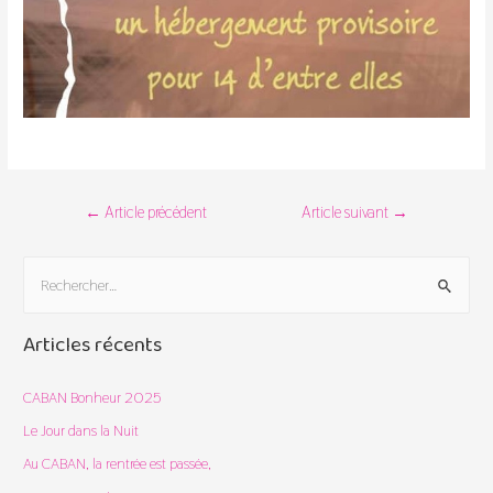
Navigation
←
Article précédent
Article suivant
→
de
l’article
R
e
c
Articles récents
h
e
CABAN Bonheur 2025
r
Le Jour dans la Nuit
c
Au CABAN, la rentrée est passée,
h