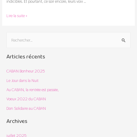
indicibles. Et pourtant, ce soir encore, leurs voix …
CABAN
Lire la suite »
Bonheur
2025
R
e
c
Articles récents
h
e
CABAN Bonheur 2025
r
Le Jour dans la Nuit
c
Au CABAN, la rentrée est passée,
h
Voeux 2022 du CABAN
e
Don Solidaire au CABAN
r
Archives
:
juillet 2025